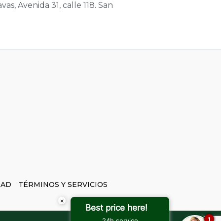
s, Avenida 31, calle 118. San
DAD
TÉRMINOS Y SERVICIOS
×
Best price here!
1
24h service