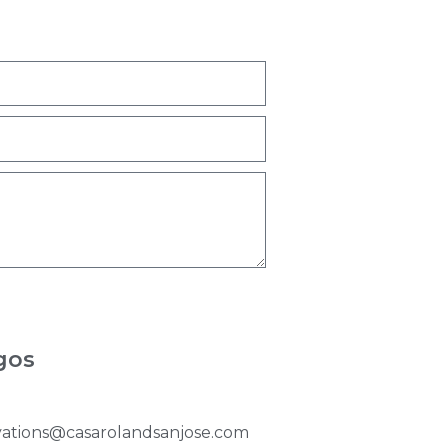
gos
1
vations@casarolandsanjose.com