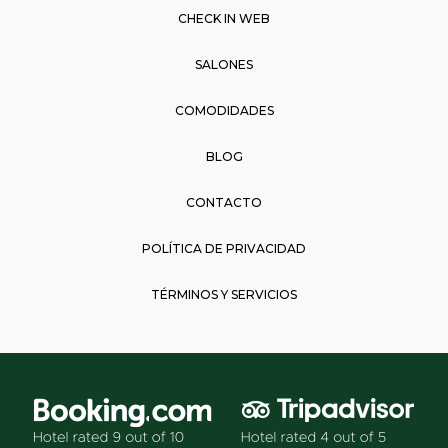
k
a
p
CHECK IN WEB
m
SALONES
COMODIDADES
BLOG
CONTACTO
POLÍTICA DE PRIVACIDAD
TÉRMINOS Y SERVICIOS