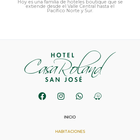
Hoy es una familia de hoteles boutique que se
extiende desde el Valle Central hasta el
Pacífico Norte y Sur.
F
I
W
W
a
n
h
a
c
s
a
z
e
t
t
e
INICIO
b
a
s
o
g
a
HABITACIONES
o
r
p