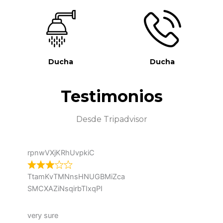
Ducha
Ducha
Testimonios
Desde Tripadvisor
rpnwVXjKRhUvpkiC
TtamKvTMNnsHNUGBMiZca
SMCXAZiNsqirbTIxqPI
very sure